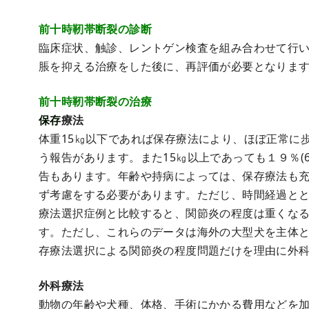
前十時靭帯断裂の診断
臨床症状、触診、レントゲン検査を組み合わせて行
脹を抑える治療をした後に、再評価が必要となりま
前十時靭帯断裂の治療
保存
療法
体重15㎏以下であれば保存療法により、ほぼ正常に歩
う報告があります。また15㎏以上であっても１９％(
告もあります。年齢や持病によっては、保存療法も
ず考慮をする必要があります。ただじ、時間経過と
療法選択症例と比較すると、関節炎の程度は重くな
す。ただし、これらのデータは海外の大型犬を主体
存療法選択による関節炎の程度問題だけを理由に外
外科療法
動物の年齢や犬種、体格、手術にかかる費用などを