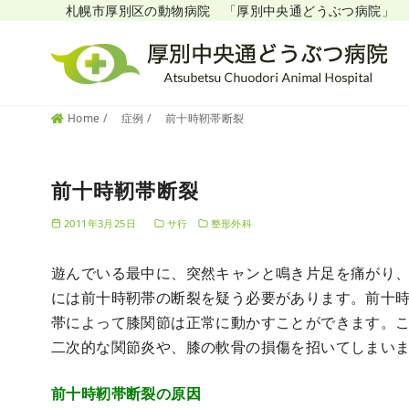
札幌市厚別区の動物病院 「厚別中央通どうぶつ病院」
コ
Home
症例
前十時靭帯断裂
ン
テ
前十時靭帯断裂
ン
ツ
2011年3月25日
サ行
整形外科
へ
移
遊んでいる最中に、突然キャンと鳴き片足を痛がり
動
には前十時靭帯の断裂を疑う必要があります。前十
帯によって膝関節は正常に動かすことができます。
二次的な関節炎や、膝の軟骨の損傷を招いてしまい
前十時靭帯断裂の原因