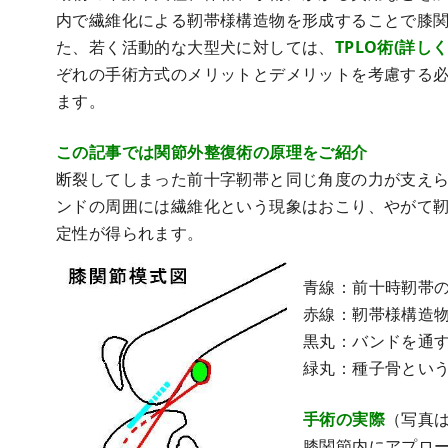
内で繊維化による靭帯様構造物を形成することで膝
た、若く活動的な大型犬に対しては、
TPLO術(詳し
ぞれの手術方式のメリットとデメリットを考慮する
ます。
この記事では関節外整復術の原理をご紹介
断裂してしまった前十字靭帯と同じ角度の力が支え
ンドの周囲には繊維化という現象はおこり、やがて
定性が得られます。
青線：前十時靭帯の
赤線：靭帯様構造
黒丸：バンドを通
緑丸：種子骨とい
手術の実際
（写真
膝関節内にアプロ