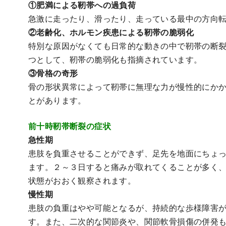
①肥満による靭帯への過負荷
急激に走ったり、滑ったり、走っている最中の方向
②老齢化、ホルモン疾患による靭帯の脆弱化
特別な原因がなくても日常的な動きの中で靭帯の断
つとして、靭帯の脆弱化も指摘されています。
③骨格の奇形
骨の形状異常によって靭帯に無理な力が慢性的にか
とがあります。
前十時靭帯断裂の症状
急性期
患肢を負重させることができず、足先を地面にちょ
ます。２～３日すると痛みが取れてくることが多く
状態がおおく観察されます。
慢性期
患肢の負重はやや可能となるが、持続的な歩様障害
す。また、二次的な関節炎や、関節軟骨損傷の併発