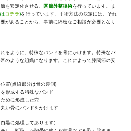
関節を安定化させる、
関節外整復術
を行っています。ま
くは
コチラ
)
を行っています。手術方法の決定には、それ
必要があることから、事前に綿密なご相談が必要となり
られるように、特殊なバンドを骨にかけます。特殊なバ
靭帯のような組織になります。これによって膝関節の安
位置(点線部分は骨の裏側)
物を形成する特殊なバンド
すために形成した穴
う丸い骨にバンドをかけます
は白黒に処理してあります）
ーチし、断裂した靭帯や痛んだ軟骨などを取り除きま