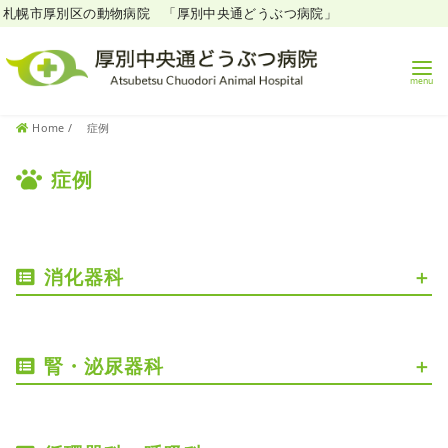
札幌市厚別区の動物病院 「厚別中央通どうぶつ病院」
コ
Home
症例
ン
テ
症例
ン
ツ
へ
移
消化器科
動
腎・泌尿器科