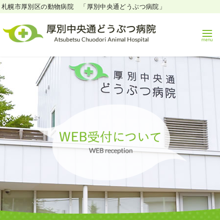
札幌市厚別区の動物病院 「厚別中央通どうぶつ病院」
コ
ン
テ
ン
ツ
へ
移
動