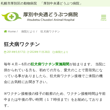
札幌市厚別区の動物病院 「厚別中央通どうぶつ病院」
コ
Home
病院だより
狂犬病ワクチン
ン
テ
狂犬病ワクチン
ン
2014年5月17日
2024年11月26日
病院だより
ツ
へ
毎年４月～6月の
狂犬病ワクチン実施期間
が始まります。
当院に
移
掛かられている方も、初めての方も、愛犬のことで普段気にな
動
っている事がありましたら、狂犬病ワクチン接種でご来院の機
会にお気軽にお聞き下さい。
※ワクチン接種後の様子の観察のため、ワクチン接種時間は午前
中または午後の早い時間（１７時頃まで）をお勧めしておりま
す。