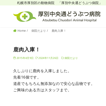
札幌市厚別区の動物病院 「厚別中央通どうぶつ病院」
コ
Home
病院だより
鹿肉入庫！
ン
テ
鹿肉入庫！
ン
ツ
2015年4月9日
2024年11月26日
病院だより
へ
移
久しぶりに鹿肉を入庫しました。
動
先着16個です。
道産でもちろん無添加なので安心な品物です。
ご興味のある方はスタッフまで。