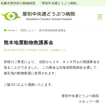
札幌市厚別区の動物病院 「厚別中央通どうぶつ病院」
コ
Home
病院だより
熊本地震動物救護募金
ン
テ
熊本地震動物救護募金
ン
2016年7月19日
2024年11月26日
病院だより
ツ
へ
皆様のご厚意により、
当院から２６，８１９円もの救護募金を
移
送ることができました。
この募金は北海道獣医師会を通して、
動
被災地の動物救護に使用されます。
ご協力に心より感謝いたします。
厚別中央通どうぶつ病院
スタッフ一同