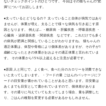
ないチェックポイントのひとつです。
今回はその猫ちゃんの“肥
満”についてお話しします。
●太っているとどうなるの？
太っていること自体が病気ではあり
ませんが、体重が増え、太ることで様々な病気を引き起こす原
因となります。
例えば…
・糖尿病
・肝臓疾患
・呼吸器疾患
・
心臓病
・泌尿器疾患
・関節疾患 などです。
これだけでも多く
の病気が肥満と関係していることがわかりますね。
猫ちゃんの
適正体重は、体型や骨格により個体差がありますが、その子が1
歳齢になったときの体重がおおよその適正体重と言われていま
す。
その体重から15％以上超えると注意が必要です。
●原因
人と同じで、よく食べ、食べた分のカロリーを消費できな
いと太ってしまいます。
・フードの量
ごはんのパッケージにフ
ードの目安量が書かれていることがあると思います。目安量は
あくまでも目安として書かれていますので、個体差がありま
す。その通りに与えていても太ってしまう場合、量を調整した
り、ごはんの種類を変更する必要があるかもしれません。