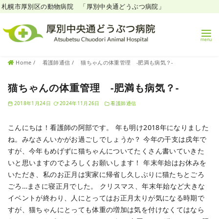
札幌市厚別区の動物病院 「厚別中央通どうぶつ病院」
コ
Home
看護師通信
猫ちゃんの体重管理 -肥満も病気？-
ン
テ
猫ちゃんの体重管理 -肥満も病気？-
ン
2018年1月24日
2024年11月26日
看護師通信
ツ
へ
こんにちは！看護師の阿部です。
年も明け2018年になりました
移
ね。みなさんいかがお過ごしでしょうか？
今年の干支は戌年で
動
すが、今年もめげずに猫ちゃんについてたくさん書いていきた
いと思いますのでよろしくお願いします！
年末年始はお休みを
いただき、私のお正月は実家に帰省し久しぶりに猫たちとごろ
ごろ…まさに寝正月でした。
クリスマス、年末年始など大きな
イベントが終わり、人にとってはお正月太りが気になる時期で
すが、猫ちゃんにとっても体重の増加は気を付けなくてはなら