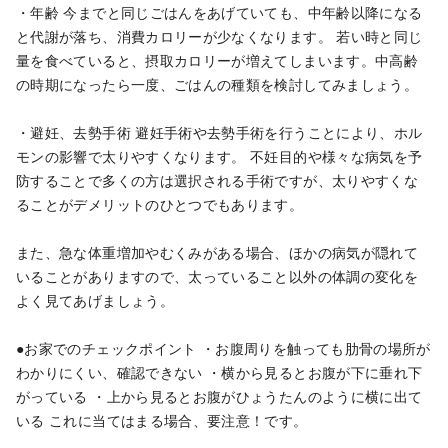
・年齢
今までと同じごはんをあげていても、中年齢以降になる
と代謝が落ち、消費カロリーが少なくなります。
若い時と同じ
量を食べていると、摂取カロリーが増えてしまいます。中高齢
の時期になったら一度、ごはんの種類を検討してみましょう。
・避妊、去勢手術
避妊手術や去勢手術を行うことにより、ホル
モンの影響で太りやすくなります。
不妊目的や様々な病気を予
防することで多くの方は選択される手術ですが、太りやすくな
ることがデメリットのひとつでもあります。
また、急な体重増加やむくみがある場合、ほかの病気が隠れて
いることがありますので、太っていること以外の体調の変化を
よく見てあげましょう。
●お家でのチェックポイント
・お腹周りを触っても肋骨の場所が
わかりにくい、確認できない
・横から見るとお腹が下に垂れ下
がっている
・上から見るとお腹がひょうたんのように横に出て
いる
これに当てはまる場合、要注意！です。