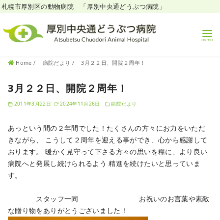
札幌市厚別区の動物病院 「厚別中央通どうぶつ病院」
コ
Home
病院だより
3月２２日、開院２周年！
ン
テ
3月２２日、開院２周年！
ン
2011年3月22日
2024年11月26日
病院だより
ツ
へ
あっという間の２年間でした！たくさんの方々にお力をいただ
移
きながら、
こうして２周年を迎える事ができ、心から感謝して
動
おります。
暖かく見守って下さる方々の思いを糧に、より良い
病院へと発展し続けられるよう
精進を続けたいと思っていま
す。
スタッフ一同
お祝いのお言葉や素敵
な贈り物をありがとうございました！