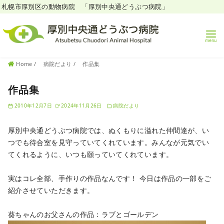
札幌市厚別区の動物病院 「厚別中央通どうぶつ病院」
コ
Home
病院だより
作品集
ン
テ
作品集
ン
2010年12月7日
2024年11月26日
病院だより
ツ
へ
厚別中央通どうぶつ病院では、ぬくもりに溢れた仲間達が、い
移
つでも待合室を見守っていてくれています。みんなが元気でい
動
てくれるように、いつも願っていてくれています。
実はコレ全部、手作りの作品なんです！
今日は作品の一部をご
紹介させていただきます。
葵ちゃんのお父さんの作品：ラブとゴールデン