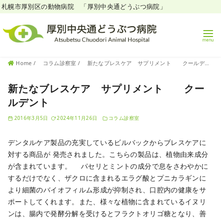
札幌市厚別区の動物病院 「厚別中央通どうぶつ病院」
コ
Home
コラム診察室
新たなブレスケア サプリメント クールデント
ン
テ
新たなブレスケア サプリメント クー
ン
ルデント
ツ
2016年3月5日
2024年11月26日
コラム診察室
へ
移
デンタルケア製品の充実しているビルバックからブレスケアに
動
対する商品が 発売されました。こちらの製品は、植物由来成分
が含まれています。 パセリとミントの成分で息をさわやかに
するだけでなく、ザクロに含まれるエラグ酸とプニカラギンに
より細菌のバイオフィルム形成が抑制され、口腔内の健康をサ
ポートしてくれます。また、様々な植物に含まれているイヌリ
ンは、腸内で発酵分解を受けるとフラクトオリゴ糖となり、善