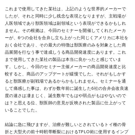
これまで使用してきた某社は、上記のような世界的メーカーで
したが、それと同時に少し残念な表現となりますが、主戦場が
人医領域であり獣医領域は副領域という表現ができるかもしれ
ません。その根拠は、今回のセミナーを開催してくれたメーカ
ーが、6つの会社を合弁し立ち上がった同じくアメリカに本社を
おく会社であり、その最大の特徴は獣医療のみを対象とした商
品展開を行なう事で達成しうる商品開発速度にあります。これ
まで使用してきた某社の製品は本当に良かったと感じていま
す。しかし、今回のセミナー主催メーカーの商品開発速度と比
較すると、商品のアップデートが緩慢でした。それがもしかす
ると獣医療が副戦場であるからかもしれません。セミナーを通
して痛感した事は、わずか数年前に誕生した6社の合弁会改良速
度の速さは凄まじく、誕生数年でもはや弱点がもはやないので
は？と思える位、獣医師の意見が反映された製品に仕上がって
いることでした。
結論に急に飛びますが、治療が難しいとされているトイ種の骨
折と大型犬の前十時靭帯断裂におけるTPLO術に使用するインプ