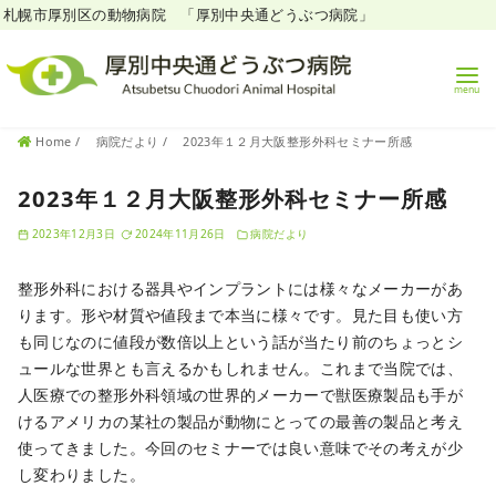
札幌市厚別区の動物病院 「厚別中央通どうぶつ病院」
コ
Home
病院だより
2023年１２月大阪整形外科セミナー所感
ン
テ
2023年１２月大阪整形外科セミナー所感
ン
2023年12月3日
2024年11月26日
病院だより
ツ
へ
整形外科における器具やインプラントには様々なメーカーがあ
移
ります。形や材質や値段まで本当に様々です。見た目も使い方
動
も同じなのに値段が数倍以上という話が当たり前のちょっとシ
ュールな世界とも言えるかもしれません。これまで当院では、
人医療での整形外科領域の世界的メーカーで獣医療製品も手が
けるアメリカの某社の製品が動物にとっての最善の製品と考え
使ってきました。今回のセミナーでは良い意味でその考えが少
し変わりました。