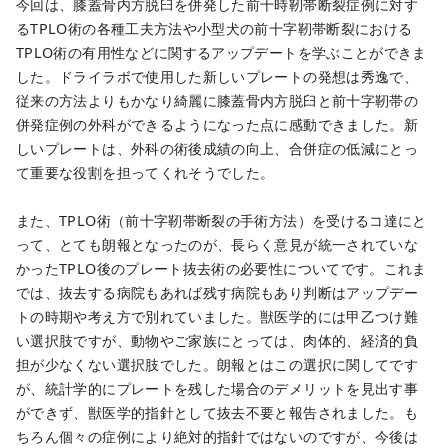
今回は、膝蓋骨内方脱臼を併発した前十時靭帯断裂症例に対す
るTPLO術の各種工夫方法や小型犬の前十字靭帯断裂における
TPLO術の有用性などに関するアップデートを学ぶことができま
した。ドライラボで使用した新しいプレートの発想は秀逸で、
従来の方法よりもかなり綺麗に膝蓋骨内方脱臼と前十字靭帯の
併発症例の外科ができるようになった点に感動できました。新
しいプレートは、外科の術後成績の向上、合併症の低減にとっ
て重要な役割を担ってくれそうでした。
また、TPLO術（前十字靭帯断裂の手術方法）を受けるコ達にと
って、とても朗報となったのが、長らく意見が統一されていな
かったTPLO後のプレート抜去術の必要性についてです。これま
では、抜去する病院もあれば残す病院もあり判断はアップデー
トの時期や考え方で別れていました。獣医学的には甲乙つけ難
い選択肢ですが、動物やご家族にとっては、肉体的、経済的負
担が少なくない選択肢でした。朗報とはこの選択に関してです
が、統計学的にプレートを残した場合のデメリットを見出す事
ができず、獣医学的指針として抜去不要と報告されました。も
ちろん個々の症例により絶対的指針ではないのですが、今後は