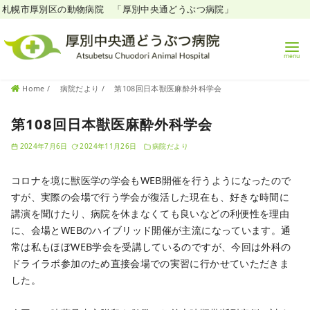
札幌市厚別区の動物病院 「厚別中央通どうぶつ病院」
コ
Home
病院だより
第108回日本獣医麻酔外科学会
ン
テ
第108回日本獣医麻酔外科学会
ン
2024年7月6日
2024年11月26日
病院だより
ツ
へ
コロナを境に獣医学の学会もWEB開催を行うようになったので
移
すが、実際の会場で行う学会が復活した現在も、好きな時間に
動
講演を聞けたり、病院を休まなくても良いなどの利便性を理由
に、会場とWEBのハイブリッド開催が主流になっています。通
常は私もほぼWEB学会を受講しているのですが、今回は外科の
ドライラボ参加のため直接会場での実習に行かせていただきま
した。