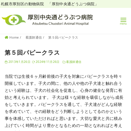
札幌市厚別区の動物病院 「厚別中央通どうぶつ病院」
コ
Home
看護師通信
第５回パピークラス
ン
テ
第５回パピークラス
ン
2013年1月26日
2024年11月26日
看護師通信
ツ
へ
当院では生後６ヶ月齢前後の子犬を対象にパピークラスを時々
移
開催しています。子犬の間に、他の人や他の子犬達と触れ合う
動
という経験は、子犬の社会化を促進し、心身の健全な発育に有
効と考えられています。
子犬は様々な経験を吸収しながら成長
をしていきます。パピークラスを通して、子犬達がどんな経験
を求めていて、その経験をどう判断しようとしてるのかという
事を体感していただければと思います。大切な愛犬と共に積み
上げていく時間がより豊かとなるための一助となれればと考え