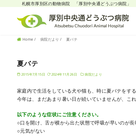
札幌市厚別区の動物病院 「厚別中央通どうぶつ病院」
コ
Home
病院だより
夏バテ
ン
テ
夏バテ
ン
ツ
2015年7月15日
2024年11月26日
病院だより
へ
移
家庭内で生活をしている犬や猫も、時に夏バテをす
動
今年は、まだあまり暑い日が続いていませんが、こ
以下のような症状にご注意ください。
○口を開け、舌が横から出た状態で呼吸が早いのが長
○元気がない