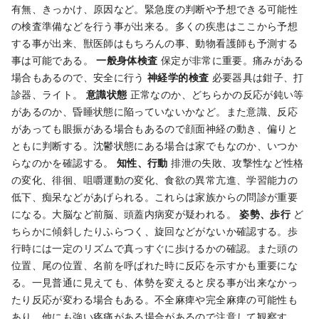
有無、きっかけ、原因など。緊急度の判断や予想できる可能性
の検査準備などを行う事が出来る。多くの疾患はここから予想
する事が出来、獣医師はもちろんの事、動物看護師も予測する
事は可能である。
一般身体検査
保定が非常に重要。痛みがある
場合もあるので、安全に行う
神経学的検査
必要器具は鉗子、打
診器、ライト。
意識状態
正常なのか、どちらかの反応が鈍い等
があるのか、昏睡状態に陥っていないかなど。また意識、反応
があっても眼振がある場合もあるので顔面神経の動き、偏りと
ともに判断する。沈鬱状態にある場合は家でもなのか、いつか
らなのかを確認する。
知性、行動
排泄の失敗、攻撃性など性格
の変化、徘徊、咀嚼運動の変化、食欲の異常亢進、学習能力の
低下、痴呆などがあげられる。これらは家族からの問診が重要
になる。大脳など前脳、頭蓋内病変が疑われる。
姿勢、歩行
ど
ちらかに傾斜したりふらつく、旋回などがないか確認する。歩
行時には一定のリズムで真っすぐに歩けるかの確認。また頭の
位置、尾の位置、名前を呼ばれた時に反応を示すかも重要にな
る。一見普通に見えても、体勢を変えると戻る事が出来なかっ
たり反応が変わる場合もある。不全麻痺や完全麻痺の可能性も
あり、他にも強い疼痛がある場合があるので注意して観察す