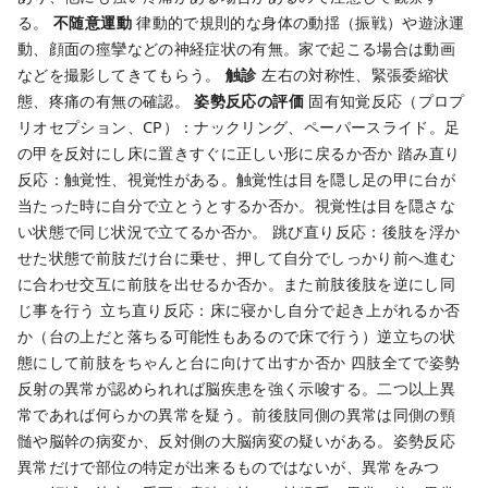
る。
不随意運動
律動的で規則的な身体の動揺（振戦）や遊泳運
動、顔面の痙攣などの神経症状の有無。家で起こる場合は動画
などを撮影してきてもらう。
触診
左右の対称性、緊張委縮状
態、疼痛の有無の確認。
姿勢反応の評価
固有知覚反応（プロプ
リオセプション、CP）：ナックリング、ペーパースライド。足
の甲を反対にし床に置きすぐに正しい形に戻るか否か
踏み直り
反応：触覚性、視覚性がある。触覚性は目を隠し足の甲に台が
当たった時に自分で立とうとするか否か。視覚性は目を隠さな
い状態で同じ状況で立てるか否か。
跳び直り反応：後肢を浮か
せた状態で前肢だけ台に乗せ、押して自分でしっかり前へ進む
に合わせ交互に前肢を出せるか否か。また前肢後肢を逆にし同
じ事を行う
立ち直り反応：床に寝かし自分で起き上がれるか否
か（台の上だと落ちる可能性もあるので床で行う）逆立ちの状
態にして前肢をちゃんと台に向けて出すか否か
四肢全てで姿勢
反射の異常が認められれば脳疾患を強く示唆する。二つ以上異
常であれば何らかの異常を疑う。前後肢同側の異常は同側の頸
髄や脳幹の病変か、反対側の大脳病変の疑いがある。姿勢反応
異常だけで部位の特定が出来るものではないが、異常をみつ