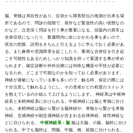
・・・・・・・・・・・・・・・・・・・・・・・・・・
脳、脊髄は局在性があり、症状から障害部位の推測が出来る場
所であるので、問診の段階で、発作など緊急性の高い状態なの
かなど、注意深く問診を行う事が重要になる。頭蓋内の異常は
全身症状になったり、数週間内に命にかかわる事も多いので、
状況の把握、説明をきちんと行えるように学んでおく必要があ
る。また麻痺や意識障害を起こしたり、重篤な合併症を引き起
こす可能性もあるためしっかり知識を持って看護する事が求め
られます。確定診断や外科治療には特殊な機器や手技が必要に
なるため、どこまで可能なのかを知っておく必要があります。
神経が過敏になっている事も多いので、触る時、保定の際には
十分注意して触れるようにし、その患者がどの程度のストレス
を抱えているのか組んで上げるようにします。
神経系は中枢神
経系と末梢神経系に分けられる。中枢神経には脳と脊髄に分け
られ、末梢神経は脳から繋がる脳神経や、脊髄から繋がる脊髄
神経、交感神経や副交感神経が含まれる自律神経、体性神経な
どに分けられる。
中枢神経系：脳
脳は大脳、小脳、脳幹に分け
られる。中でも脳幹は、間脳、中脳、橋、延髄に分けられる。