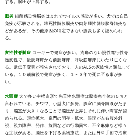
する。脳圧が上昇する。
脳炎
細菌感染性脳炎はまれでウイルス感染が多い。犬では自己
免疫が示唆される。壊死性髄膜脳炎や肉芽腫性髄膜脳脊髄炎な
どがあるが、その他原因の特定できない脳炎も多く認められ
る。
変性性脊髄症
コ―ギーで発症が多い。疼痛のない慢性進行性脊
髄変性で、後肢麻痺から前肢麻痺、呼吸筋麻痺にいたり亡くな
る。遺伝子変異が報告されており、人のALSの家族性と類似して
いる。１０歳前後で発症が多く、１～３年で死に至る事が多
い。
水頭症
犬で多い中枢奇形で先天性水頭症は脳疾患全体の５％と
言われている。チワワ、小型犬に多発。脳室に脳脊髄液がたま
り、脳室が大きくなることで脳圧が上昇しそれに伴い障害が認
められる。頭位拡大、泉門の開存・拡大、眼球が左右腹外斜
視、視力障害、発作、旋回などの行動異常、不全麻痺など様々
な症状がある。脳圧を下げる薬物療法、または外科手術で治療