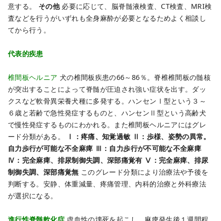
意する。
その他
必要に応じて、脳脊髄液検査、CT検査、MRI検
査などを行うがいずれも全身麻酔が必要となるためよく相談し
てから行う。
代表的疾患
椎間板ヘルニア
犬の椎間板疾患の66～86％。脊椎椎間板の髄核
が突出することによって脊髄が圧迫され強い症状を出す。ダッ
クスなど軟骨異栄養犬種に多発する。ハンセンⅠ型という３～
６歳と若齢で急性発症するものと、ハンセンⅡ型という高齢犬
で慢性発症するものにわかれる。また椎間板ヘルニアにはグレ
ード分類がある。
Ⅰ：疼痛、知覚過敏
Ⅱ：歩様、姿勢の異常。
自力歩行が可能な不全麻痺
Ⅲ：自力歩行が不可能な不全麻痺
Ⅳ：完全麻痺、排尿制御失調、深部痛覚有
Ⅴ：完全麻痺、排尿
制御失調、深部痛覚無
このグレード分類により治療法や予後を
判断する。安静、体重減量、疼痛管理、内科的治療と外科療法
が選択になる。
進行性脊髄軟化症
虚血性の壊死を起こし、麻痺発生後１週間程