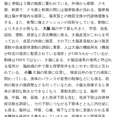
脳と脊髄は３層の髄膜に覆われている。外側から硬膜、クモ
膜、軟膜で、クモ膜と軟膜の間には脳脊髄液が流れる。脳脊髄
液は脳や脊髄内を循環し、脳実質との物質交換や代謝物運搬を
する。また、衝撃に備えクッションの役割をしている。動物に
より大きさが異なる。
大脳
脳の中で最も大きく、学習、知覚、
認知、運動、感覚など高次機能に係る。大脳皮質がこれらを司
っており、皮質の内側に髄質、その下に大脳基底核があり随意
運動や急速眼球運動の調節に重要。人は大脳の機能局在（機能
が特定の場所に配置されている場所）が100％わかっているが、
動物は100％ではない。大脳にある、大脳辺縁系の海馬と呼ばれ
る場所が、脳組織の中で最も痙攣発作を生じやすい部位と言わ
れている。
小脳
大脳の尾側に位置し、嗅覚以外の全ての感覚に
関わっている。身体のバランスや姿勢の制御などにも係る。筋
肉の動きの微調整などを行っているため、小脳を損傷すると身
体が適切な動きができなくなり、運動失調になる。脳幹 間
脳、中脳、橋、延髄、また視床下部も含む。視床下部は自律神
経活動を調節し、その下部につながる下垂体とともに内分泌に
も係る。脳幹は、呼吸、心臓、嚥下など生命に直接かかわる基
本機能を維持する働きをしているため、損傷すると呼吸器系、