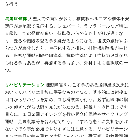
を行う
馬尾症候群
大型犬での発症が多く、椎間板ヘルニアや椎体不安
定症が馬尾部で発症する。シェパード、ラブラドールなど特に
５歳以上での発症が多い。伏臥位からの立ち上がりが遅くな
り、走るや階段を登る事を嫌がるようになる。後肢の跛行やふ
らつきが悪化したり、重症化すると排尿、排泄機能異常が生じ
る。厳密な運動制限や鎮痛薬、抗炎症薬により症状の改善が見
られる事もあるが、再燃する事も多い。外科手術も選択肢の一
つ。
リハビリテーション
運動障害をおこす事のある脳神経系疾患に
おいてリハビリは非常に重要なものとなる。基本的には術後１
日目からリハビリを始め、同じ看護師が行う。必ず獣医師の指
示を仰ぎながら状態を見ながら進める。術後１～３日目までを
目安に、１日２回アイシングを行い起立位保持やサイクリング
運動、足裏刺激等を合わせて行う。いずれも患部に負担をかけ
ないで行う事が必須でやりすぎには注意する。リハビリテーシ
ョンは毎日の積み重ねが大切であるので、獣医師、動物看護師