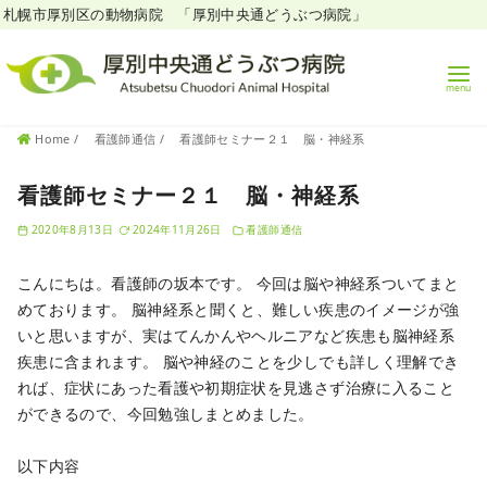
札幌市厚別区の動物病院 「厚別中央通どうぶつ病院」
コ
Home
看護師通信
看護師セミナー２１ 脳・神経系
ン
テ
看護師セミナー２１ 脳・神経系
ン
2020年8月13日
2024年11月26日
看護師通信
ツ
へ
こんにちは。看護師の坂本です。
今回は脳や神経系ついてまと
移
めております。
脳神経系と聞くと、難しい疾患のイメージが強
動
いと思いますが、実はてんかんやヘルニアなど疾患も脳神経系
疾患に含まれます。
脳や神経のことを少しでも詳しく理解でき
れば、症状にあった看護や初期症状を見逃さず治療に入ること
ができるので、今回勉強しまとめました。
以下内容