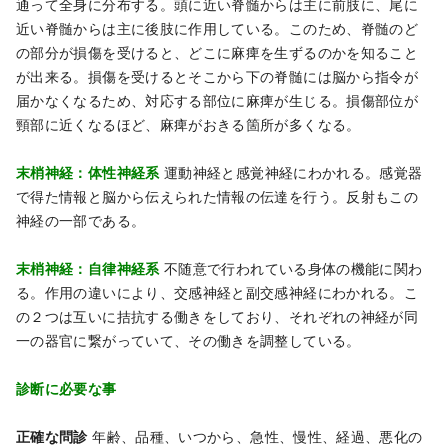
通って全身に分布する。頭に近い脊髄からは主に前肢に、尾に
近い脊髄からは主に後肢に作用している。このため、脊髄のど
の部分が損傷を受けると、どこに麻痺を生ずるのかを知ること
が出来る。損傷を受けるとそこから下の脊髄には脳から指令が
届かなくなるため、対応する部位に麻痺が生じる。損傷部位が
頸部に近くなるほど、麻痺がおきる箇所が多くなる。
末梢神経：体性神経系
運動神経と感覚神経にわかれる。感覚器
で得た情報と脳から伝えられた情報の伝達を行う。反射もこの
神経の一部である。
末梢神経：自律神経系
不随意で行われている身体の機能に関わ
る。作用の違いにより、交感神経と副交感神経にわかれる。こ
の２つは互いに拮抗する働きをしており、それぞれの神経が同
一の器官に繋がっていて、その働きを調整している。
診断に必要な事
正確な問診
年齢、品種、いつから、急性、慢性、経過、悪化の