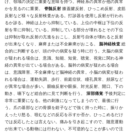
け、領域の決定に重要な意味を持つ。神経系の異常か他の異常
かを見るのに重要。
脊髄反射
膝蓋腱反射、ひっこめ反射、皮筋
反射など様々な反射検査がある。打診器を使用し反射が行われ
るか診る。神経は上から抑制している。上位の中枢は下位の反
射を常に抑制している。抑制している部分が壊れるとその下位
は抑制が取れ反射の亢進をおこし、反射弓自体が壊れると反射
が出来なくなり、麻痺または不全麻痺がおこる。
脳神経検査
総
合的に判断するが、頭の中の病変を疑う時に行う。大脳の病変
が疑われる場合は、意識、知能、知覚、聴覚、視覚に関わる神
経の異常が出ている場合がある。脳幹の病変が疑われる場合
は、意識障害、不全麻痺など脳神経の異常。小脳の病変が疑わ
れる場合は、運動失調、歩行、前庭症状、瞳孔異常、頻尿など
が異常な場合が多い。眼瞼反射や眼振、対光反射、開口、下の
動き、嚥下など総合的に見て判断を行う。
深部痛覚
予後判定に
非常に重要になる。他の刺激になってしまうので、最後に行
う。爪の基部などの骨膜を鉗子などで強く持った時に、振りか
えったり怒る、咬むなどの反応を示すか否か。ひっこめるだけ
では反応したとは言えない。痛みを引き起こすので、随意運動
が出来ている動物には行わない。不可逆的なことが多いので注