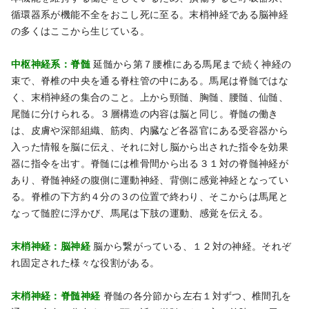
循環器系が機能不全をおこし死に至る。末梢神経である脳神経
の多くはここから生じている。
中枢神経系：脊髄
延髄から第７腰椎にある馬尾まで続く神経の
束で、脊椎の中央を通る脊柱管の中にある。馬尾は脊髄ではな
く、末梢神経の集合のこと。上から頸髄、胸髄、腰髄、仙髄、
尾髄に分けられる。３層構造の内容は脳と同じ。脊髄の働き
は、皮膚や深部組織、筋肉、内臓など各器官にある受容器から
入った情報を脳に伝え、それに対し脳から出された指令を効果
器に指令を出す。脊髄には椎骨間から出る３１対の脊髄神経が
あり、脊髄神経の腹側に運動神経、背側に感覚神経となってい
る。脊椎の下方約４分の３の位置で終わり、そこからは馬尾と
なって髄腔に浮かび、馬尾は下肢の運動、感覚を伝える。
末梢神経：脳神経
脳から繋がっている、１２対の神経。それぞ
れ固定された様々な役割がある。
末梢神経：脊髄神経
脊髄の各分節から左右１対ずつ、椎間孔を