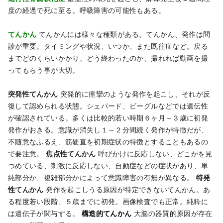
度の経過で死に至る。呼吸障害の可能性もある。
てんかん
てんかんには様々な種類がある。てんかん、発作は問
診が重要。タイミングや状況、いつか、また既往症など。戻る
までどのくらいかかり、どう終わったのか、撮れれば動画を撮
ってもらう事が大切。
突発性てんかん
突発的に痙攣のような発作を起こし、それが反
復して認められる状態。シェパード、ビーグルなどでは遺伝性
が確認されている。多くは比較的若い時期６ヶ月～３歳に初発
発作がおきる。意識が消失し１～２分間続く発作が特徴だが、
不随意なふるえ、筋硬直を初期症状の特徴とすることもあるの
で要注意。
焦点性てんかん
呼びかけに反応しない、どこかを見
つめている、刺激に反応しない、自動症などの症状があり、単
純部分か、複雑部分かによって意識障害の有無が異なる。
特発
性てんかん
発作を起こしうる原因が特定できないてんかん。あ
る程度若い段階、５歳までに初発。画像検査でも正常。純粋に
は遺伝子が関与する。
構造的てんかん
大脳の器質的原因が存在