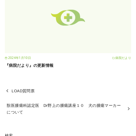
2024年1月10日
病院だより
『病院だより』の更新情報
LOAD質問票
獣医腫瘍科認定医 Dr野上の腫瘍講座１０ 犬の腫瘍マーカー
について
検索