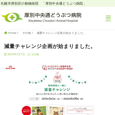
札幌市厚別区の動物病院 「厚別中央通どうぶつ病院」
コ
Home
その他
減量チャレンジ企画が始まりました。
ン
テ
減量チャレンジ企画が始まりました。
ン
2025年3月1日
その他
ツ
へ
移
動