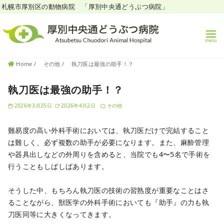
札幌市厚別区の動物病院 「厚別中央通どうぶつ病院」
コ
Home
その他
執刀医は最強の助手！？
ン
テ
執刀医は最強の助手！？
ン
2026年3月25日
2026年4月2日
その他
ツ
へ
難易度の高い外科手術においては、執刀医だけで完結すること
移
は難しく、必ず複数の助手が必要になります。また、麻酔管理
動
や器具出しなどの外周りを含めると、当院でも4〜5名で手術を
行うこともしばしばあります。
そうした中、もちろん執刀医の技術の習熟度が重要なことはさ
ることながら、獣医学の外科手術においても『助手』の力も執
刀医同等に大きくなってきます。