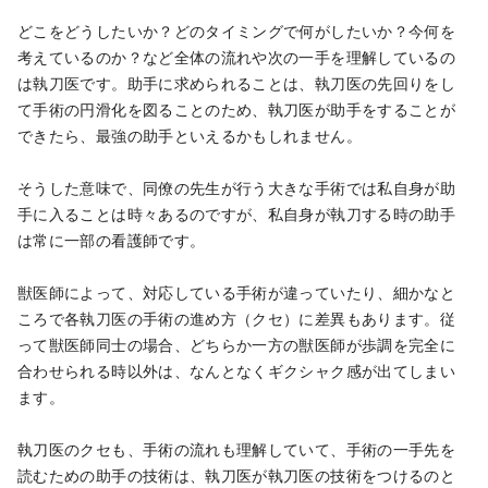
どこをどうしたいか？どのタイミングで何がしたいか？今何を
考えているのか？など全体の流れや次の一手を理解しているの
は執刀医です。助手に求められることは、執刀医の先回りをし
て手術の円滑化を図ることのため、執刀医が助手をすることが
できたら、最強の助手といえるかもしれません。
そうした意味で、同僚の先生が行う大きな手術では私自身が助
手に入ることは時々あるのですが、私自身が執刀する時の助手
は常に一部の看護師です。
獣医師によって、対応している手術が違っていたり、細かなと
ころで各執刀医の手術の進め方（クセ）に差異もあります。従
って獣医師同士の場合、どちらか一方の獣医師が歩調を完全に
合わせられる時以外は、なんとなくギクシャク感が出てしまい
ます。
執刀医のクセも、手術の流れも理解していて、手術の一手先を
読むための助手の技術は、執刀医が執刀医の技術をつけるのと