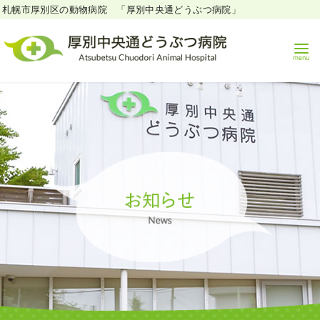
札幌市厚別区の動物病院 「厚別中央通どうぶつ病院」
コ
ン
テ
ン
ツ
へ
移
動