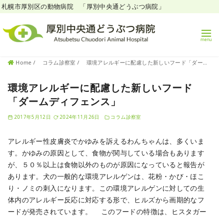
札幌市厚別区の動物病院 「厚別中央通どうぶつ病院」
コ
Home
コラム診察室
環境アレルギーに配慮した新しいフード「ダームディフェンス」
ン
テ
環境アレルギーに配慮した新しいフード
ン
「ダームディフェンス」
ツ
2017年5月12日
2024年11月26日
コラム診察室
へ
移
アレルギー性皮膚炎でかゆみを訴えるわんちゃんは、多くいま
動
す。かゆみの原因として、食物が関与している場合もあります
が、５０％以上は食物以外のものが原因になっていると報告が
あります。犬の一般的な環境アレルゲンは、花粉・かび・ほこ
り・ノミの刺入になります。この環境アレルゲンに対しての生
体内のアレルギー反応に対応する形で、ヒルズから画期的なフ
ードが発売されています。 このフードの特徴は、ヒスタガー