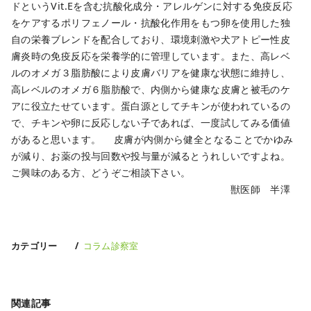
ドというVit.Eを含む抗酸化成分・アレルゲンに対する免疫反応
をケアするポリフェノール・抗酸化作用をもつ卵を使用した独
自の栄養ブレンドを配合しており、環境刺激や犬アトピー性皮
膚炎時の免疫反応を栄養学的に管理しています。また、高レベ
ルのオメガ３脂肪酸により皮膚バリアを健康な状態に維持し、
高レベルのオメガ６脂肪酸で、内側から健康な皮膚と被毛のケ
アに役立たせています。蛋白源としてチキンが使われているの
で、チキンや卵に反応しない子であれば、一度試してみる価値
があると思います。 皮膚が内側から健全となることでかゆみ
が減り、お薬の投与回数や投与量が減るとうれしいですよね。
ご興味のある方、どうぞご相談下さい。
獣医師 半澤
カテゴリー
コラム診察室
関連記事