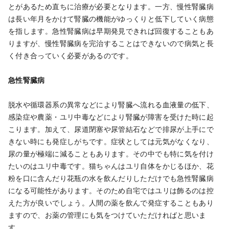
とがあるため直ちに治療が必要となります。一方、慢性腎臓病
は長い年月をかけて腎臓の機能がゆっくりと低下していく病態
を指します。
急性腎臓病は早期発見できれば回復することもあ
りますが、慢性腎臓病を完治することはできないので病気と長
く付き合っていく必要があるのです。
急性腎臓病
脱水や循環器系の異常などにより腎臓へ流れる血液量の低下、
感染症や農薬・ユリ中毒などにより腎臓が障害を受けた時に起
こります。加えて、尿道閉塞や尿管結石などで排尿が上手にで
きない時にも発症しがちです。症状としては元気がなくなり、
尿の量が極端に減ることもあります。
その中でも特に気を付け
たいのはユリ中毒です。猫ちゃんはユリ自体をかじるほか、花
粉を口に含んだり花瓶の水を飲んだりしただけでも急性腎臓病
になる可能性があります。そのため自宅ではユリは飾るのは控
えた方が良いでしょう。人間の薬を飲んで発症することもあり
ますので、お薬の管理にも気をつけていただければと思いま
す。