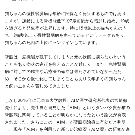
猫ちゃんの慢性腎臓病は年齢に関係なく発症するものではあり
ますが、加齢による腎機能低下で7歳前後から増加し始め、10歳
を過ぎると発生率が上昇します。特に15歳以上の猫ちゃんのう
ち、約8割以上が慢性腎臓病を患っているというデータもあり、
猫ちゃんの死因の上位にランクインしています。
腎臓は一度機能が低下してしまうと元の状態に戻らないという
こともあり病状の進行を抑えることが難しく、また、急性腎臓
病に対しての確実な治療法の確立は果たされていなかったた
め、そこから慢性化してしまうこともあり長年多くの猫ちゃん
と飼い主さんを苦しめてきました。
しかし2016年に元東京大学教授、AIM医学研究所代表の宮﨑徹
先生により、先生自ら発見した「AIM」というタンパク質が猫の
腎臓病に関与していることが明らかになったという論文が発表
されました。さらにこの「AIM」が腎臓病治療に有効だと判明
し、現在「AIM」を利用した新しい治療薬（AIM薬）の研究が進