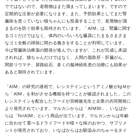
でではないので、老廃物はまた溜まってしまいます。ですので
定期的な注射が必要になります。また、予防効果としてまだ腎
臓病を患っていない猫ちゃんにも投薬することで、老廃物が溜
まるのを防ぐ効果も期待されています。
「AIM」は、腎臓に関す
るゴミだけではなく、体内のいろいろな臓器にたまるさまざま
なゴミ全般の掃除に関わる働きをすることが判明しています。
今は腎臓病治療薬の開発が進んでいますが、これが完成し承認
されれば、猫ちゃんだけではなく、人間の脂肪肝・肝臓がん、
関節リウマチ、尿路結石、多くの脳神経疾患の治療にも効果が
あると期待されています。
「AIM」の研究の過程で、L-システインというアミノ酸がIgＭか
ら「AIM」を剥がさせる機能を持つことが確認されました。この
L-システインを配合したフードが宮崎徹先生と企業の共同開発に
より発売されています。マルカンからは「AIM30」、いなばか
らは「forAIM」という商品が出ています。マルカンからは年齢
に合わせて選べるドライフードや様々な味のおやつ、サプリメ
ントが発売されており、いなばからはお馴染みのちゅーるタイ