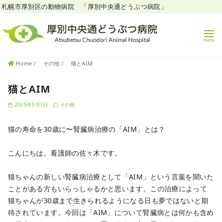
札幌市厚別区の動物病院 「厚別中央通どうぶつ病院」
コ
Home
その他
猫とAIM
ン
テ
猫とAIM
ン
2025年9月7日
その他
ツ
へ
猫の寿命を30歳に〜腎臓病治療の「AIM」とは？
移
動
こんにちは。看護師の佐々木です。
猫ちゃんの新しい腎臓病治療として「AIM」という言葉を聞いた
ことがある方もいらっしゃるかと思います。この治療によって
猫ちゃんが30歳まで生きられるようになる日も夢ではないと期
待されています。今回は「AIM」について腎臓病とは何かも含め