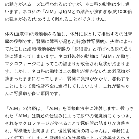
の動きがスムーズに行われるのですが、ネコ科の動物は少し違
います。
ネコ科の「AIM」はIgMとの結合が強すぎる(約1000倍
の強さがある)ためうまく離れることができません。
体内(血液中)の老廃物をろ過し、体外に尿として排出するのは腎
臓の役割です。腎臓に障害が起きた時(急性腎臓病)、炎症によっ
て死亡した細胞(老廃物)が腎臓の「尿細管」と呼ばれる尿の通り
道に溜まってしまいます。ネコ科以外の動物は「AIM」が働き、
マクロファージによってこの詰まりが改善され症状が治まりま
す。しかし、ネコ科の動物はこの機能が働かないため老廃物が
溜まったままになってしまい、腎臓に負担がかかり、悪化する
ことによって慢性腎不全に進行してしまいます。これが猫ちゃ
んに腎臓病が多い原因です。
「AIM」の治療は、「AIM」を直接血液中に注射します。投与さ
れた「AIM」は前述の仕組みによって尿中の老廃物にくっつき、
それをマクロファージが食べることで尿細管の詰まりが改善さ
れ、腎機能が上向きます。慢性腎臓病の猫ちゃんは、年齢によ
って低下してしまった腎機能自体は投薬によって改善するわけ